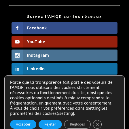
Suivez l'AMQR sur les réseaux
Facebook
YouTube
Instagram
LinkedIn
Parce que la transparence fait partie des valeurs de

l’AMQR, nous utilisons des cookies strictement
Partagez le site et faites connaitre l'AMQR >
nécessaires au fonctionnement du site, ainsi que des
cookies optionnels destinés à mieux comprendre la
fréquentation, uniquement avec votre consentement.
À vous de choisir vos préférences dans {setting]les
paramètres des cookies{/setting].
Fermer la banni
Accepter
Rejeter
Réglages