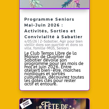
Programme Seniors
Mai-Juin 2026 :
Activités, Sorties et
Convivialité à Sabatier
4/05/26
|
2-Sabatier
,
Agir pour bien
vieillir dans son quartier et dans sa
ville
,
famille-MQS
,
Seniors
Le Club Temps Libre de la
Maison de Quartier de
Sabatier dévoile son
programme pour les mois de
mai et juin 2026. Entre
ateliers bien-être, marches
nordiques et sorties
culturelles, découvrez toutes
les dates clés pour rester
actif et entouré.