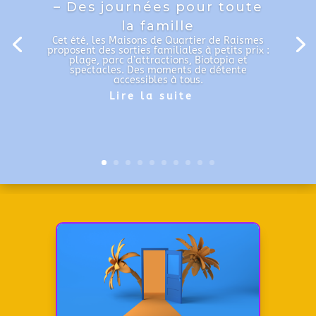
– Des journées pour toute
la famille
Cet été, les Maisons de Quartier de Raismes
proposent des sorties familiales à petits prix :
plage, parc d’attractions, Biotopia et
spectacles. Des moments de détente
accessibles à tous.
Lire la suite