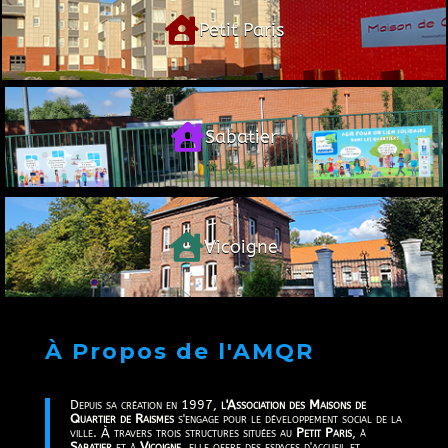

Petit Paris

Sabatier

Vicoigne
À Propos de l'AMQR
Depuis sa création en 1997,
l'Association des Maisons de
Quartier de Raismes
s'engage pour le développement social de la
ville. À travers trois structures situées au
Petit Paris
, à
Sabatier
et à
Vicoigne
, elle offre des espaces d'accueil et