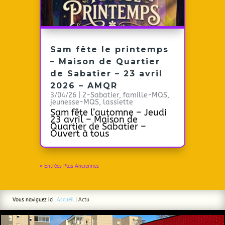
Sam fête le printemps
– Maison de Quartier
de Sabatier – 23 avril
2026 – AMQR
3/04/26
|
2-Sabatier
,
famille-MQS
,
jeunesse-MQS
,
lassiette
Sam fête l’automne – Jeudi
23 avril – Maison de
Quartier de Sabatier –
Ouvert à tous
« Entrées Plus Anciennes
Vous naviguez ici :
Accueil
|
Actu