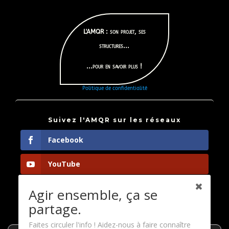
L'AMQR : son projet, ses
structures...
...pour en savoir plus !
Politique de confidentialité
Suivez l'AMQR sur les réseaux
Facebook
YouTube
Instagram
Agir ensemble, ça se
partage.
LinkedIn
Faites circuler l'info ! Aidez-nous à faire connaître