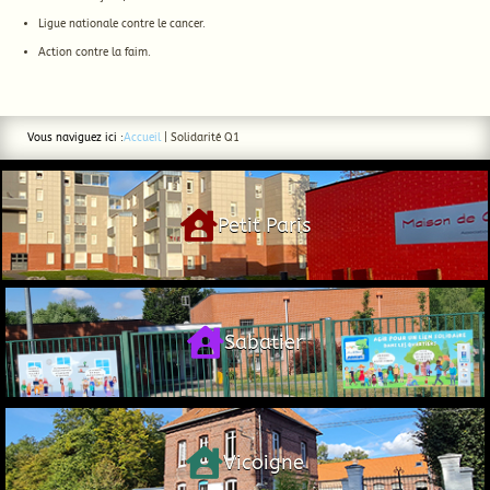
Ligue nationale contre le cancer.
Action contre la faim.
Vous naviguez ici :
Accueil
|
Solidarité Q1

Petit Paris

Sabatier

Vicoigne