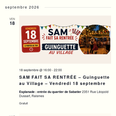
de
et
Sélectionnez
une
septembre 2026
vue
navigat
date.
Év
de
VEN
18
vues
Évènem
18 septembre @ 16:00
-
22:00
SAM FAIT SA RENTRÉE – Guinguette
au Village – Vendredi 18 septembre
Esplanade : entrée du quartier de Sabatier
2351 Rue Léopold
Dussart, Raismes
Gratuit