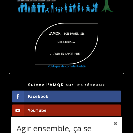
L'AMQR : son projet, ses
structures...
...pour en savoir plus !
Politique de confidentialité
Suivez l'AMQR sur les réseaux
Facebook
YouTube
Instagram
Agir ensemble, ça se