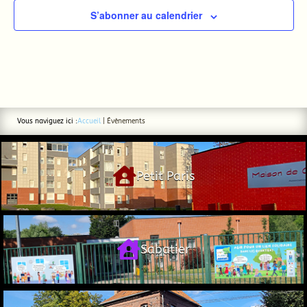
S’abonner au calendrier
Vous naviguez ici :
Accueil
|
Évènements

Petit Paris

Sabatier