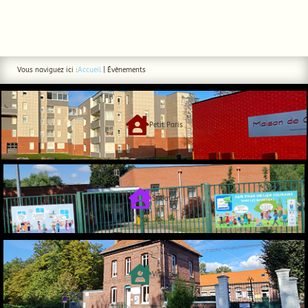
Vous naviguez ici :
Accueil
|
Évènements

Petit Paris

Sabatier

Vicoigne