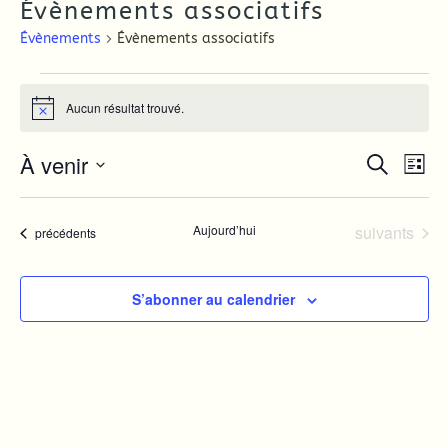
Évènements associatifs
Évènements
Évènements associatifs
Évènements
Aucun résultat trouvé.
Notice
À venir
Recher
Nav
Recherche
Liste
de
et
Sélectionnez
une
vue
navigat
date.
Évènements
Aujourd’hui
suivants
Évènements
Év
précédents
de
vues
Évènem
S’abonner au calendrier