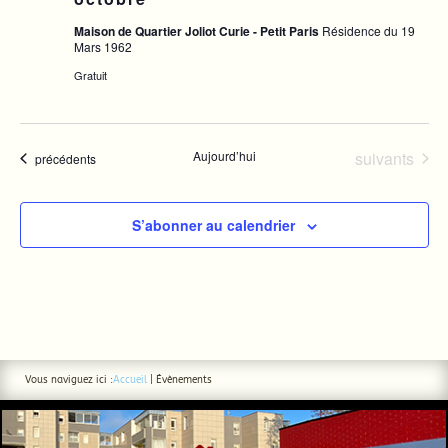
Maison de Quartier Joliot Curie - Petit Paris
Résidence du 19
Mars 1962
Gratuit
Évènements
Aujourd’hui
suivants
Évènements
précédents
S’abonner au calendrier
Vous naviguez ici :
Accueil
|
Évènements