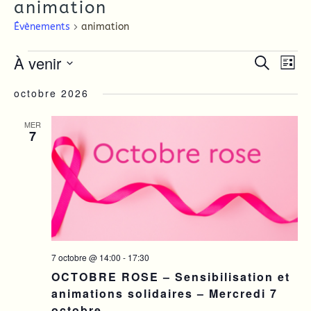
animation
Évènements
animation
Évènements
À venir
Recher
Nav
Recherche
Liste
de
et
Sélectionnez
une
octobre 2026
vue
navigat
date.
Év
de
MER
7
vues
Évènem
7 octobre @ 14:00
-
17:30
OCTOBRE ROSE – Sensibilisation et
animations solidaires – Mercredi 7
octobre