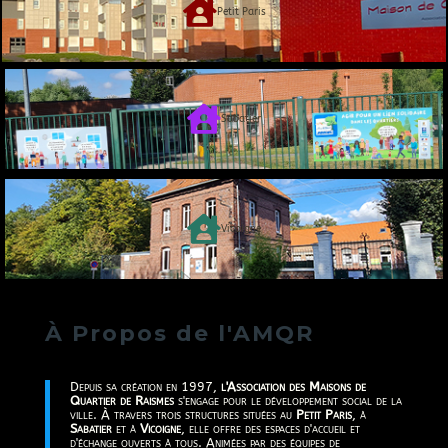

Petit Paris

Sabatier

Vicoigne
À Propos de l'AMQR
Depuis sa création en 1997,
l'Association des Maisons de
Quartier de Raismes
s'engage pour le développement social de la
ville. À travers trois structures situées au
Petit Paris
, à
Sabatier
et à
Vicoigne
, elle offre des espaces d'accueil et
d'échange ouverts à tous. Animées par des équipes de