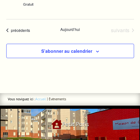
Gratuit
Évènements
Aujourd’hui
suivants
Évènements
précédents
S’abonner au calendrier
Vous naviguez ici :
Accueil
|
Évènements

Petit Paris