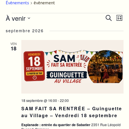
Évènements
évènement
Évènements
À venir
Recher
Nav
Recherche
Liste
de
et
Sélectionnez
une
septembre 2026
vue
navigat
date.
Év
de
VEN
18
vues
Évènem
18 septembre @ 16:00
-
22:00
SAM FAIT SA RENTRÉE – Guinguette
au Village – Vendredi 18 septembre
Esplanade : entrée du quartier de Sabatier
2351 Rue Léopold