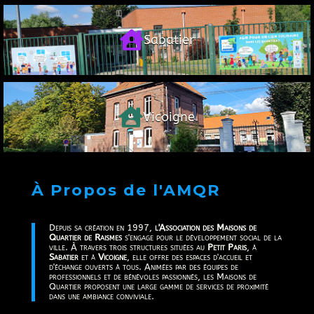

Sabatier

Vicoigne
À Propos de l'AMQR
Depuis sa création en 1997,
l'Association des Maisons de
Quartier de Raismes
s'engage pour le développement social de la
ville. À travers trois structures situées au
Petit Paris
, à
Sabatier
et à
Vicoigne
, elle offre des espaces d'accueil et
d'échange ouverts à tous. Animées par des équipes de
professionnels et de bénévoles passionnés, les Maisons de
Quartier proposent une large gamme de services de proximité
dans une ambiance conviviale.