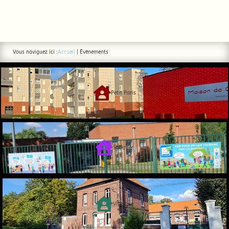
Vous naviguez ici :
Accueil
|
Évènements

Petit Paris

Sabatier

Vicoigne