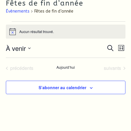
Fêtes de fin d’année
Évènements
Fêtes de fin d’année
Évènements
Aucun résultat trouvé.
Notice
À venir
Recher
Nav
Recherche
Liste
de
et
Sélectionnez
une
vue
navigat
date.
Évènements
Évènements
précédents
Aujourd’hui
suivants
Év
de
vues
Évènem
S’abonner au calendrier