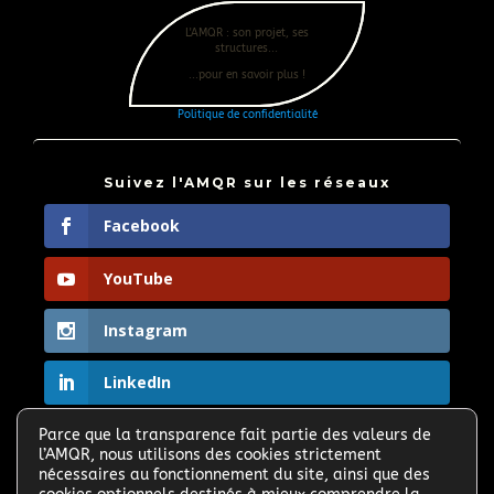
L'AMQR : son projet, ses
structures...
...pour en savoir plus !
Politique de confidentialité
Suivez l'AMQR sur les réseaux
Facebook
YouTube
Instagram
LinkedIn
Parce que la transparence fait partie des valeurs de

l’AMQR, nous utilisons des cookies strictement
Partagez le site et faites connaitre l'AMQR >
nécessaires au fonctionnement du site, ainsi que des