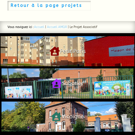
Retour à la page projets
Vous naviguez ici :
Accueil
|
Accueil AMQR
|
Le Projet Associatif

Petit Paris

Sabatier

Vicoigne