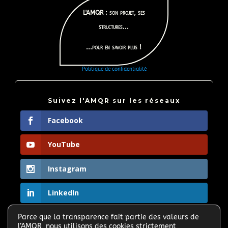
L'AMQR : son projet, ses
structures...
...pour en savoir plus !
Politique de confidentialité
Suivez l'AMQR sur les réseaux
Facebook
YouTube
Instagram
LinkedIn
Parce que la transparence fait partie des valeurs de

l’AMQR, nous utilisons des cookies strictement
Partagez le site et faites connaitre l'AMQR >