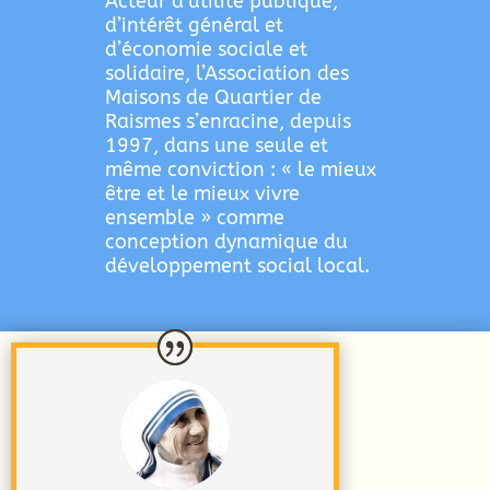
Acteur d’utilité publique,
d’intérêt général et
d’économie sociale et
solidaire, l’Association des
Maisons de Quartier de
Raismes s’enracine, depuis
1997, dans une seule et
même conviction : « le mieux
être et le mieux vivre
ensemble » comme
conception dynamique du
développement social local.