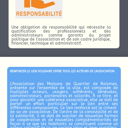
Une obligation de responsabilité qui nécessite la
qualification des professionnels et des
administrateurs comme garants du projet
politique de l’association et de son cadre juridique,
financier, technique et administratif.
RENFORCER LE LIEN SOLIDAIRE ENTRE TOUS LES ACTEURS DE L’ASSOCIATION
L’Association des Maisons de Quartier de Raismes,
présente sur l’ensemble de la ville, est composée de
multiples acteurs, usagers, adhérents, bénévoles,
administrateurs, partenaires et salariés. À ce titre, et
pour garantir une cohérence associative, elle se doit de
porter un effort particulier sur le lien entre ses
différentes composantes. Ce lien renforcé est le ciment
de sa vie associative. De l’ordre de la convivialité et de
la solidarité, il se doit de susciter de nouvelles formes
de coopération et de nouvelles complémentarités de
façon à ce que les habitants se constituent comme un
acteur collectif de la vie sociale intra et inter quartiers