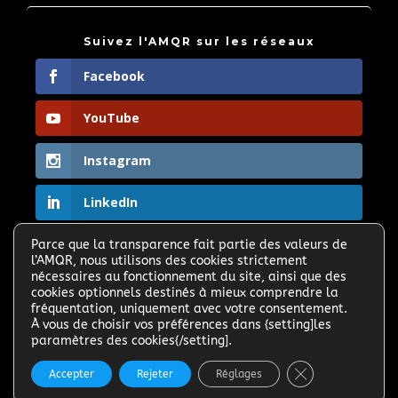
Suivez l'AMQR sur les réseaux
Facebook
YouTube
Instagram
LinkedIn
Parce que la transparence fait partie des valeurs de

l’AMQR, nous utilisons des cookies strictement
Partagez le site et faites connaitre l'AMQR >
nécessaires au fonctionnement du site, ainsi que des
cookies optionnels destinés à mieux comprendre la
fréquentation, uniquement avec votre consentement.
À vous de choisir vos préférences dans {setting]les
paramètres des cookies{/setting].
Fermer la banni
Accepter
Rejeter
Réglages