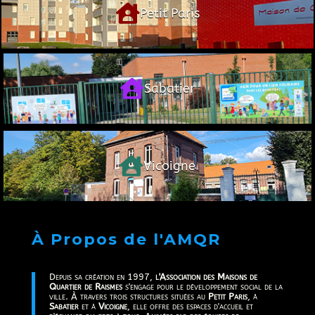

Petit Paris

Sabatier

Vicoigne
À Propos de l'AMQR
Depuis sa création en 1997,
l'Association des Maisons de
Quartier de Raismes
s'engage pour le développement social de la
ville. À travers trois structures situées au
Petit Paris
, à
Sabatier
et à
Vicoigne
, elle offre des espaces d'accueil et