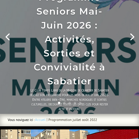
Seniors Mai-
Juin 2026 :
Activités,
Sorties et
Convivialité à
Sabatier
Le Club Temps Libre de la Maison de Quartier de Sabatier
dévoile son programme pour les mois de mai et juin 2026.
Entre ateliers bien-être, marches nordiques et sorties
culturelles, découvrez toutes les dates clés pour rester
actif et entouré.
Vous naviguez ici :
Accueil
|
Programmation juillet août 2022
Lire l'acticle