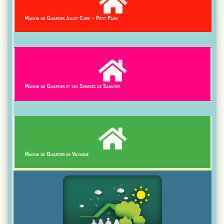

Maison de Quartier Joliot Curie - Petit Paris

Maison de Quartier et des Services de Sabatier

Maison de Quartier de Vicoigne