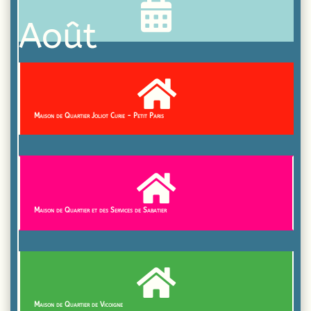

Août

Maison de Quartier Joliot Curie - Petit Paris

Maison de Quartier et des Services de Sabatier

Maison de Quartier de Vicoigne