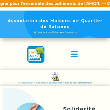
mble des adhérents de l'AMQR. >> CLIQUEZ ICI POUR Y
Association des Maisons de Quartier
de Raismes
"Agir pour un lien sollidaire dans les quartiers"

« Le site évolue » - il est en cours de finalisation - merci de votre compréhension
Solidarité