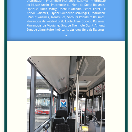
Distribution, Pharmacie Mariposa Raismes, Pharmacie
du Musée Anzin, Pharmacie du Mont de Sable Raismes,
Optique Julien Marly, Docteur Afchain Petite-Forêt, Le
Narval Raismes, Espace Solidarité Beuvrages, Pharmacie
Hénaut Raismes, Transvilles, Secours Populaire Raismes,
Pharmacie de Petite-Forêt, Ecole Anne Godeau Raismes,
Pharmacie de Vicoigne, Source Thermale Saint Amand,
Banque alimentaire, habitants des quartiers de Raismes.
”