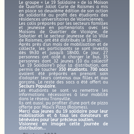
Le groupe « Le 19 Solidaire » de la Maison
de Quartier Joliot Curie de Raismes a mis
en place sa deuxième édition de son action
de solidarité au profit des étudiants des
résidences universitaires de Valenciennes.
Les colis préparés par les secteurs familles
et jeunesse en partenariats avec les
Maisons de Quartier de Vicoigne, de
Sabatier et le secteur jeunesse de la Ville
de Raismes, ont été distribués le 18 mai.
Après près d'un mois de mobilisation et de
collecte, les participants se sont investis
dés 9h30 et jusqu'à 18h00. Ce jour, 27
personnes ont aidé à charger le bus, 35
personnes dont 32 jeunes (10 du collectif
"Le 19 Solidaire") pour la distribution, ont
permis de toucher
350 étudiants
.
700 sacs
avaient été préparés en prenant soin
d'adapter leurs contenus aux filles et aux
garçons. Le reste des sacs a été offert au
Secours Populaire
.
Les étudiants se sont vu remettre les
informations nécessaires à leur mobilité
dans le réseau Transville.
Ils ont aussi, pu profiter d'une part de pizza
offerte par Maxi's Pizza (Raismes).
Merci aux jeunes du 19 solidaire pour leur
mobilisation et à tous les donateurs et
bénévoles pour leur précieux soutien.
Visionnez en images cette journée de
distribution...