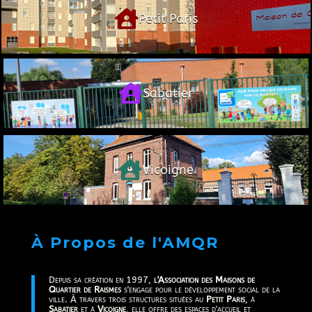

Petit Paris

Sabatier

Vicoigne
À Propos de l'AMQR
Depuis sa création en 1997,
l'Association des Maisons de
Quartier de Raismes
s'engage pour le développement social de la
ville. À travers trois structures situées au
Petit Paris
, à
Sabatier
et à
Vicoigne
, elle offre des espaces d'accueil et