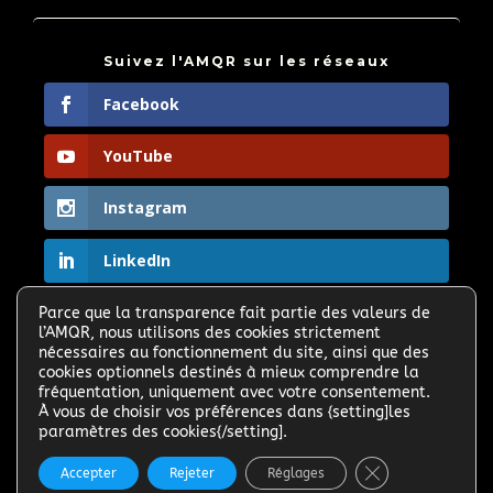
Suivez l'AMQR sur les réseaux
Facebook
YouTube
Instagram
LinkedIn
Parce que la transparence fait partie des valeurs de

l’AMQR, nous utilisons des cookies strictement
Partagez le site et faites connaitre l'AMQR >
nécessaires au fonctionnement du site, ainsi que des
cookies optionnels destinés à mieux comprendre la
fréquentation, uniquement avec votre consentement.
À vous de choisir vos préférences dans {setting]les
paramètres des cookies{/setting].
Fermer la banni
Accepter
Rejeter
Réglages