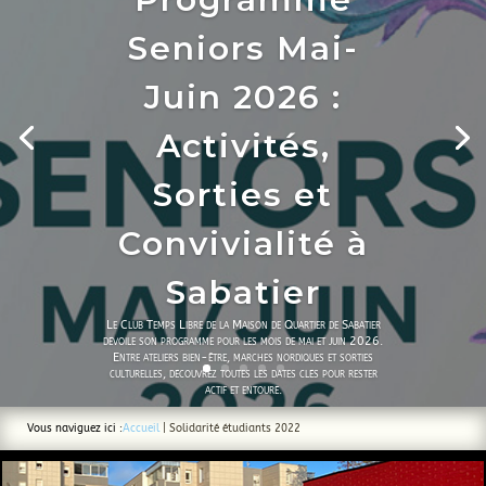
Seniors Mai-
Juin 2026 :
Activités,
Sorties et
Convivialité à
Sabatier
Le Club Temps Libre de la Maison de Quartier de Sabatier
dévoile son programme pour les mois de mai et juin 2026.
Entre ateliers bien-être, marches nordiques et sorties
culturelles, découvrez toutes les dates clés pour rester
actif et entouré.
Vous naviguez ici :
Accueil
|
Solidarité étudiants 2022
Lire l'acticle