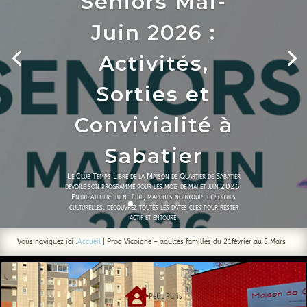
Seniors Mai-
Juin 2026 :
Activités,
Sorties et
Convivialité à
Sabatier
Le Club Temps Libre de la Maison de Quartier de Sabatier
dévoile son programme pour les mois de mai et juin 2026.
Entre ateliers bien-être, marches nordiques et sorties
culturelles, découvrez toutes les dates clés pour rester
actif et entouré.
Vous naviguez ici :
Accueil
|
Prog Vicoigne – adultes familles du 21février au 5 Mars
Lire l'acticle

Petit Paris