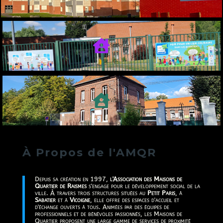

Sabatier

Vicoigne
À Propos de l'AMQR
Depuis sa création en 1997,
l'Association des Maisons de
Quartier de Raismes
s'engage pour le développement social de la
ville. À travers trois structures situées au
Petit Paris
, à
Sabatier
et à
Vicoigne
, elle offre des espaces d'accueil et
d'échange ouverts à tous. Animées par des équipes de
professionnels et de bénévoles passionnés, les Maisons de
Quartier proposent une large gamme de services de proximité