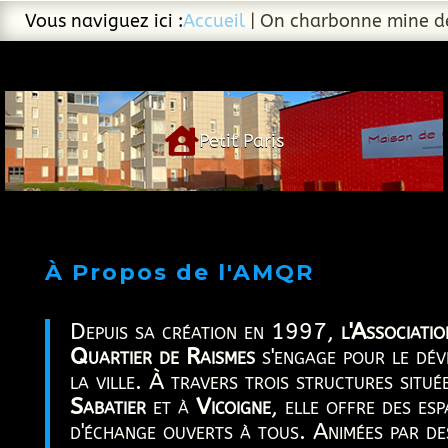
Vous naviguez ici :
Accueil
|
On charbonne mine de

Petit Paris
À Propos de l'AMQR
Depuis sa création en 1997,
l'Associati
Quartier de Raismes
s'engage pour le dév
la ville. À travers trois structures situ
Sabatier
et à
Vicoigne
, elle offre des esp
d'échange ouverts à tous. Animées par de