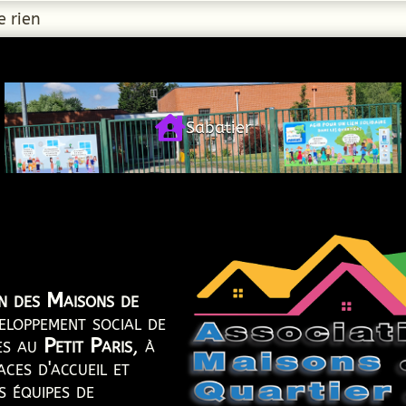
 rien

Sabatier
on des Maisons de
eloppement social de
ées au
Petit Paris
, à
aces d'accueil et
s équipes de