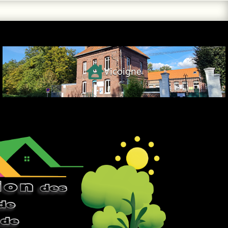

Vicoigne