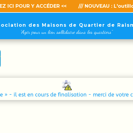
 Y ACCÉDER <<
/// NOUVEAU : L'outillothèque de 
sociation des Maisons de Quartier de Rais
"Agir pour un lien sollidaire dans les quartiers"
ue » - il est en cours de finalisation - merci de votr