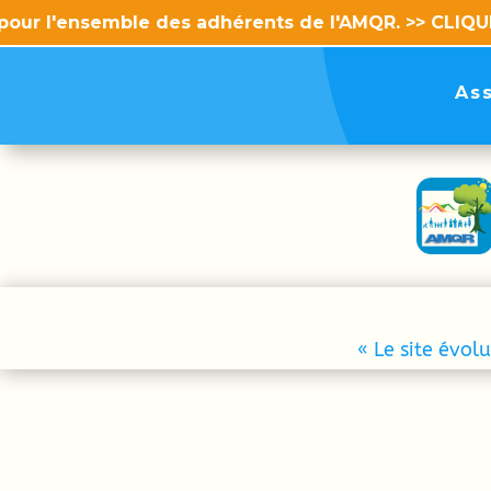
emble des adhérents de l'AMQR. >> CLIQUEZ ICI POUR
As
« Le site évol