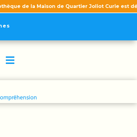
la Maison de Quartier Joliot Curie est désormais di
mes

e compréhension