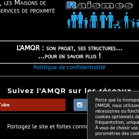
s, les Maisons de
rvices de proximité
L'AMQR : son projet, ses structures...
...pour en savoir plus !
Politique de confidentialité
Suivez l'AMQR sur les réseaux
Parce que la transpa
Tube
Instagram
l’AMQR, nous utiliso
nécessaires au fonct
cookies optionnels 
fréquentation, uniq

Partagez le site et faites connaitre l'AMQR >
À vous de choisir vos
paramètres des cooki